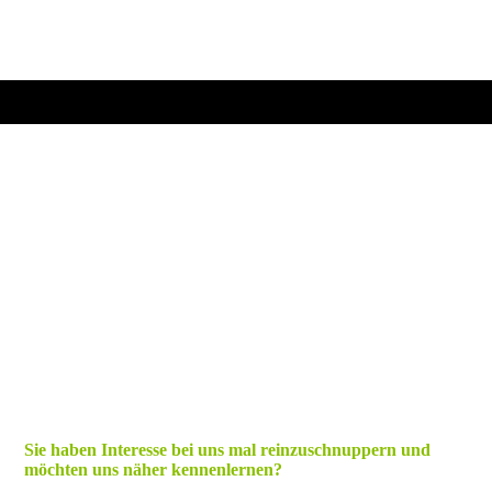
Jetzt kostenlosen Probetag vereinbaren
Sie haben Interesse bei uns mal reinzuschnuppern und
möchten uns näher kennenlernen?
Vereinbaren Sie einen Termin mit uns.